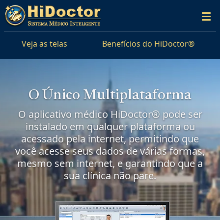
Veja as telas
Benefícios do HiDoctor®
O Único Multiplataforma
O aplicativo médico HiDoctor® pode ser
instalado em qualquer plataforma ou
acessado pela internet, permitindo que
você acesse seus dados de várias formas,
mesmo sem internet, e garantindo que a
sua clínica não pare.